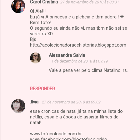
Carol Cristina
27 de novembro de 2018 às 08:31
C
Oi Ale!!!
o
Eu já vi A princesa e a plebeia e tbm adorei! ❤
m
Bem fofo!
O segundo eu ainda não vi, mas tbm não sei se
e
verei, rs XD
Bjs
n
http://acolecionadoradehistorias.blogspot.com
t
Alessandra Salvia
á
1 de dezembro de 2018 às 09:19
r
Vale a pena ver pelo clima Natalino, rs.
i
o
RESPONDER
s
.lívia.
27 de novembro de 2018 às 09:02
esse cronicas de natal já ta na minha lista do
netflix, essa é a época de assistir filmes de
natal!
www.tofucolorido.com.br
www.facebook.com/blogtofucolorido