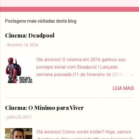
P
o
s
t
Postagens mais visitadas deste blog
a
r
Cinema: Deadpool
u
m
-
fevereiro 14, 2016
c
o
Olá amores! O cinema em 2016 ganhou seu
m
e
pontapé inicial com Deadpool ! Lançado
n
semana passada (11 de fevereiro de 2016), a
t
história é sobre Wade Wilson , um mercenário
á
r
LEIA MAIS
que se descobre com câncer terminal e após
i
receber uma proposta de cura, ele se
o
transforma em um "herói" bem peculiar.
Cinema: O Mínimo para Viver
Jurando vingança a quem destruiu sua vida, o
-
julho 23, 2017
recém criado Deadpool usa do humor e do
sangue frio para atingir seus objetivos. Vamos
Olá amores! Como vocês estão? Hoje, vamos
lá... Eu tenho que ser sincera e dizer que fiquei