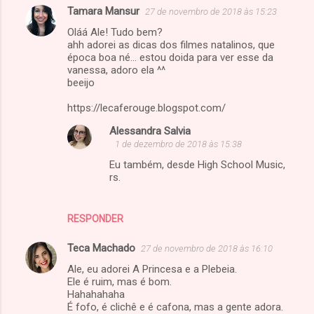
Tamara Mansur
27 de novembro de 2018 às 15:23
Oláá Ale! Tudo bem?
ahh adorei as dicas dos filmes natalinos, que
época boa né... estou doida para ver esse da
vanessa, adoro ela ^^
beeijo
https://lecaferouge.blogspot.com/
Alessandra Salvia
1 de dezembro de 2018 às 15:38
Eu também, desde High School Music,
rs.
RESPONDER
Teca Machado
27 de novembro de 2018 às 16:10
Ale, eu adorei A Princesa e a Plebeia.
Ele é ruim, mas é bom.
Hahahahaha
É fofo, é clichê e é cafona, mas a gente adora.