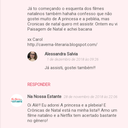
Já to começando o esquenta dos filmes
natalinos também hahaha confesso que não
gostei muito de A princesa e a pebléia, mas
Cronicas de natal quero mt assistir. Ontem eu vi
Paisagem de Natal e achei bacana
xx Carol
http://caverna-literaria.blogspot.com/
Alessandra Salvia
1 de dezembro de 2018 às 09:26
Já assisti, gostei também!!
RESPONDER
Na Nossa Estante
28 de novembro de 2018 às 22:06
Oi Alê!! Eu adorei A princesa e a plebeia! E
Crônicas de Natal está na minha lista!! Amo um
filme natalino e a Netflix tem acertado bastante
no gênero!