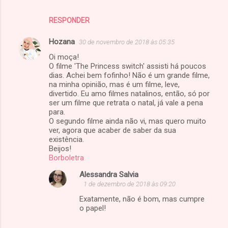
RESPONDER
Hozana
30 de novembro de 2018 às 05:35
Oi moça!
O filme 'The Princess switch' assisti há poucos
dias. Achei bem fofinho! Não é um grande filme,
na minha opinião, mas é um filme, leve,
divertido. Eu amo filmes natalinos, então, só por
ser um filme que retrata o natal, já vale a pena
para.
O segundo filme ainda não vi, mas quero muito
ver, agora que acaber de saber da sua
existência.
Beijos!
Borboletra
Alessandra Salvia
1 de dezembro de 2018 às 09:20
Exatamente, não é bom, mas cumpre
o papel!